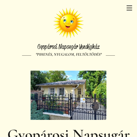
Gyopárosi Napsugár Vendégház
"PIHENÉS, NYUGALOM, FELTÖLTŐDÉS"
Gyopárosi Napsugár