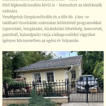
fűtő légkondicionálón kívül is - biztosított az ideérkezők
számára.
Vendégeink Gyopárosfürdőn és a tőle kb. 3 km-re
található Orosházán számtalan különböző programokkal
(sportolási, horgászási, kirándulási lehetőség, koncertek,
paintball, kalandpark) várja a kikapcsolódni vágyókat
igényes környezetben az egész év folyamán.