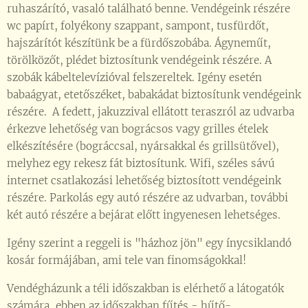
ruhaszárító, vasaló található benne. Vendégeink részére
wc papírt, folyékony szappant, sampont, tusfürdőt,
hajszárítót készítünk be a fürdőszobába. Ágyneműt,
törölközőt, plédet biztosítunk vendégeink részére. A
szobák kábeltelevízióval felszereltek. Igény esetén
babaágyat, etetőszéket, babakádat biztosítunk vendégeink
részére. A fedett, jakuzzival ellátott teraszról az udvarba
érkezve lehetőség van bográcsos vagy grilles ételek
elkészítésére (bográccsal, nyársakkal és grillsütővel),
melyhez egy rekesz fát biztosítunk. Wifi, széles sávú
internet csatlakozási lehetőség biztosított vendégeink
részére. Parkolás egy autó részére az udvarban, további
két autó részére a bejárat előtt ingyenesen lehetséges.
Igény szerint a reggeli is "házhoz jön" egy ínycsiklandó
kosár formájában, ami tele van finomságokkal!
Vendégházunk a téli időszakban is elérhető a látogatók
számára, ebben az időszakban fűtés - hűtő-