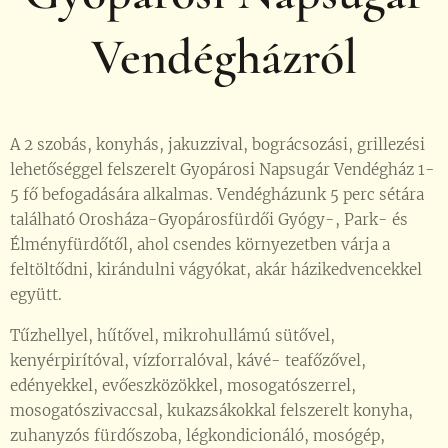
Vendégházról
A 2 szobás, konyhás, jakuzzival, bográcsozási, grillezési
lehetőséggel felszerelt Gyopárosi Napsugár Vendégház 1-
5 fő befogadására alkalmas. Vendégházunk 5 perc sétára
található Orosháza-Gyopárosfürdői Gyógy-, Park- és
Élményfürdőtől, ahol csendes környezetben várja a
feltöltődni, kirándulni vágyókat, akár házikedvencekkel
együtt.
Tűzhellyel, hűtővel, mikrohullámú sütővel,
kenyérpirítóval, vízforralóval, kávé- teafőzővel,
edényekkel, evőeszközökkel, mosogatószerrel,
mosogatószivaccsal, kukazsákokkal felszerelt konyha,
zuhanyzós fürdőszoba, légkondicionáló, mosógép,