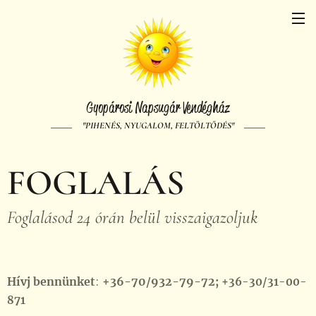
Gyopárosi Napsugár Vendégház
"PIHENÉS, NYUGALOM, FELTÖLTŐDÉS"
FOGLALÁS
Foglalásod 24 órán belül visszaigazoljuk
Hívj bennünket
:
+36-70/932-79-72;
+36-30/31-00-
871