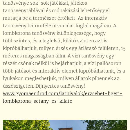
tanösvénye sok-sok játékkal, játékos
tanösvénytáblával és csónakázási lehetőséggel
mutatja be a természet értékeit. Az interaktív
tanösvény háromféle útvonalat foglal magában. A
lombkorona tanösvény különlegessége, hogy
többszintes, és a legfelső, kilátó szinten azt is
kipróbálhatjuk, milyen érzés egy átlátszó felületen, 15
méteres magasságban állni. A vízi tanösvény egy
részét csónak nélkül is bejárhatjuk, a vízi pallósoron
több játékot és interaktív elemet kipróbálhatunk, és a
lyukakon megleshetjük, milyen állatok pihennek az
úszószigeten. Díjnyertes tanösvény!
www.gyomaendrod.com/latnivalok/erzsebet-ligeti-
lombkorona-setany-es-kilato