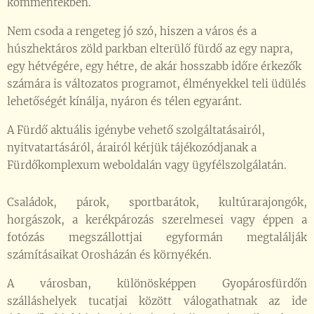
kommentekben.
Nem csoda a rengeteg jó szó, hiszen a város és a
húszhektáros zöld parkban elterülő fürdő az egy napra,
egy hétvégére, egy hétre, de akár hosszabb időre érkezők
számára is változatos programot, élményekkel teli üdülés
lehetőségét kínálja, nyáron és télen egyaránt.
A Fürdő aktuális igénybe vehető szolgáltatásairól,
nyitvatartásáról, árairól kérjük tájékozódjanak a
Fürdőkomplexum weboldalán vagy ügyfélszolgálatán.
Családok, párok, sportbarátok, kultúrarajongók,
horgászok, a kerékpározás szerelmesei vagy éppen a
fotózás megszállottjai egyformán megtalálják
számításaikat Orosházán és környékén.
A városban, különösképpen Gyopárosfürdőn
szálláshelyek tucatjai között válogathatnak az ide