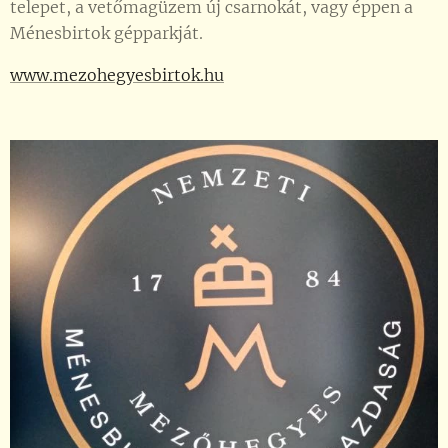
telepet, a vetőmagüzem új csarnokát, vagy éppen a
Ménesbirtok gépparkját.
www.mezohegyesbirtok.hu