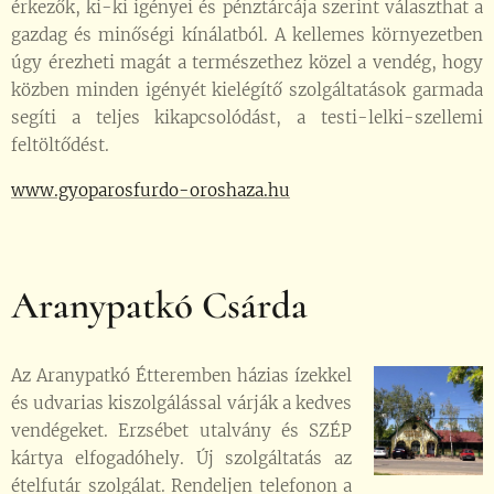
érkezők, ki-ki igényei és pénztárcája szerint választhat a
gazdag és minőségi kínálatból. A kellemes környezetben
úgy érezheti magát a természethez közel a vendég, hogy
közben minden igényét kielégítő szolgáltatások garmada
segíti a teljes kikapcsolódást, a testi-lelki-szellemi
feltöltődést.
www.gyoparosfurdo-oroshaza.hu
Aranypatkó Csárda
Az Aranypatkó Étteremben házias ízekkel
és udvarias kiszolgálással várják a kedves
vendégeket. Erzsébet utalvány és SZÉP
kártya elfogadóhely. Új szolgáltatás az
ételfutár szolgálat. Rendeljen telefonon a