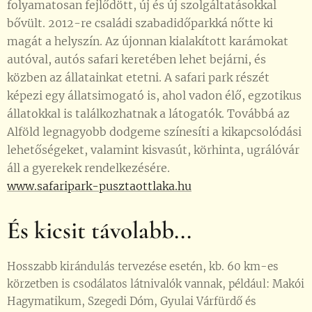
folyamatosan fejlődött, új és új szolgáltatásokkal
bővült. 2012-re családi szabadidőparkká nőtte ki
magát a helyszín. Az újonnan kialakított karámokat
autóval, autós safari keretében lehet bejárni, és
közben az állatainkat etetni. A safari park részét
képezi egy állatsimogató is, ahol vadon élő, egzotikus
állatokkal is találkozhatnak a látogatók. Továbbá az
Alföld legnagyobb dodgeme színesíti a kikapcsolódási
lehetőségeket, valamint kisvasút, körhinta, ugrálóvár
áll a gyerekek rendelkezésére.
www.safaripark-pusztaottlaka.hu
És kicsit távolabb...
Hosszabb kirándulás tervezése esetén, kb. 60 km-es
körzetben is csodálatos látnivalók vannak, például: Makói
Hagymatikum, Szegedi Dóm, Gyulai Várfürdő és