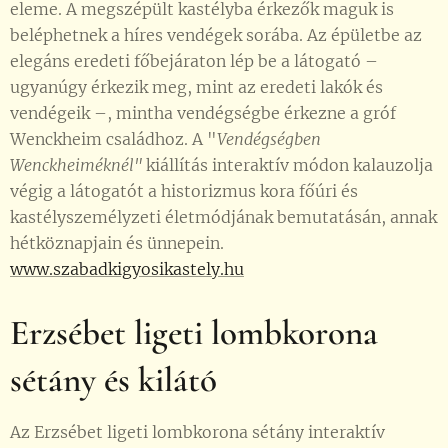
eleme.
A megszépült kastélyba érkezők maguk is
beléphetnek a híres vendégek sorába.
Az épületbe az
elegáns eredeti főbejáraton lép be a látogató –
ugyanúgy érkezik meg, mint az eredeti lakók és
vendégeik –, mintha vendégségbe érkezne a gróf
Wenckheim családhoz.
A "
Vendégségben
Wenckheiméknél"
kiállítás interaktív módon kalauzolja
végig a látogatót a historizmus kora főúri és
kastélyszemélyzeti életmódjának bemutatásán, annak
hétköznapjain és ünnepein.
www.szabadkigyosikastely.hu
Erzsébet ligeti lombkorona
sétány és kilátó
Az Erzsébet ligeti lombkorona sétány interaktív