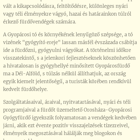
vált a kikapcsolódásra, feltöltődésre, különleges nyári
vagy téli élményekre vágyó, hazai és határainkon túlról
érkező fürdővendégek számára.
A Gyopárosi tó és környékének lenyűgöző szépsége, a tó
vizének "gyógyító ereje" lassan másfél évszázada csábítja
ide a fürdőzni, gyógyulni vágyókat. A történelmi időkre
visszatekintő, s a jelenkori fejlesztéseknek köszönhetően
a hivatalosan is gyógyhellyé minősített Gyopárosfürdő
ma a Dél-Alföld, s túlzás nélkül állíthatjuk, az ország
egyik kiemelt jelentőségű, a turisták körében rendkívül
kedvelt fürdőhelye.
Szolgáltatásaival, áraival, nyitvatartásával, nyári és téli
programjaival a fürdőt üzemeltető Orosháza-Gyopárosi
Gyógyfürdő igyekszik folyamatosan a vendégek kedvében
járni, akik ezt évente pozitív visszajelzések tízezreivel,
élményeik megosztásával hálálják meg blogokon és