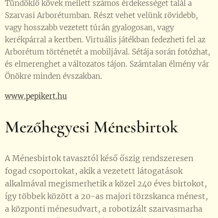
Tündöklő kövek mellett számos érdekességet talál a
Szarvasi Arborétumban. Részt vehet velünk rövidebb,
vagy hosszabb vezetett túrán gyalogosan, vagy
kerékpárral a kertben. Virtuális játékban fedezheti fel az
Arborétum történetét a mobiljával. Sétája során fotózhat,
és elmerenghet a változatos tájon. Számtalan élmény vár
Önökre minden évszakban.
www.pepikert.hu
Mezőhegyesi Ménesbirtok
A Ménesbirtok tavasztól késő őszig rendszeresen
fogad csoportokat, akik a vezetett látogatások
alkalmával megismerhetik a közel 240 éves birtokot,
így többek között a 20-as majori törzskanca ménest,
a központi ménesudvart, a robotizált szarvasmarha