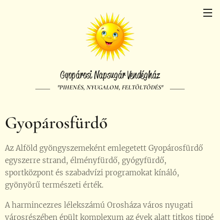
Gyopárosi Napsugár Vendégház
"PIHENÉS, NYUGALOM, FELTÖLTŐDÉS"
Gyopárosfürdő
Az Alföld gyöngyszemeként emlegetett Gyopárosfürdő
egyszerre strand, élményfürdő, gyógyfürdő,
sportközpont és szabadvízi programokat kínáló,
gyönyörű természeti érték.
A harmincezres lélekszámú Orosháza város nyugati
városrészében épült komplexum az évek alatt titkos tippé